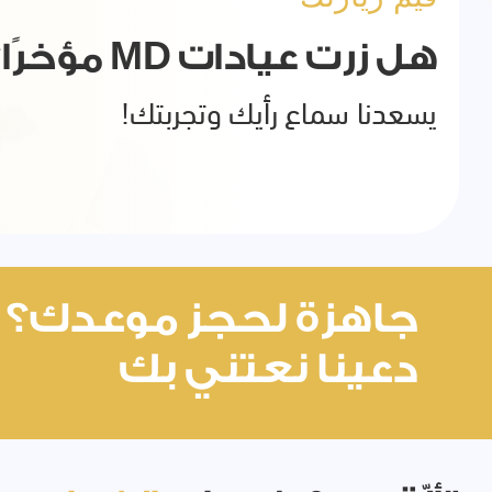
هل زرت عيادات MD مؤخرًا؟
يسعدنا سماع رأيك وتجربتك!
جاهزة لحجز موعدك؟
دعينا نعتني بك