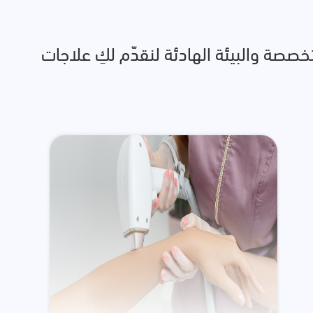
 الجمالي. في عيادات MD، ندمج بين الرعاية المتخصصة والبيئة الهادئة لنقدّم لكِ علاجات