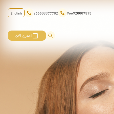
English
966503377702
966920007515
احجزي الآن