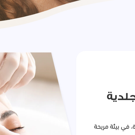
جلدية
، في بيئة مريحة